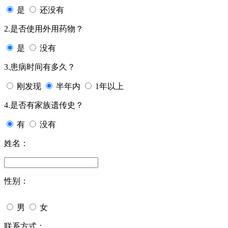
是
还没有
2.是否使用外用药物？
是
没有
3.患病时间有多久？
刚发现
半年内
1年以上
4.是否有家族遗传史？
有
没有
姓名：
性别：
男
女
联系方式：