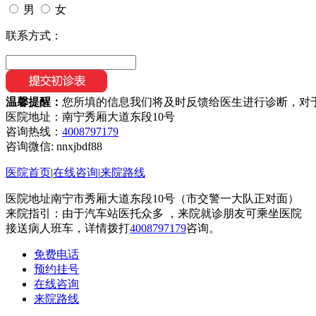
男
女
联系方式：
温馨提醒：
您所填的信息我们将及时反馈给医生进行诊断，对
医院地址：南宁秀厢大道东段10号
咨询热线：
4008797179
咨询微信:
nnxjbdf88
医院首页
|
在线咨询
|
来院路线
医院地址南宁市秀厢大道东段10号（市交警一大队正对面）
来院指引：由于汽车站医托众多 ，来院就诊朋友可乘坐医院
接送病人班车，详情拨打
4008797179
咨询。
免费电话
预约挂号
在线咨询
来院路线