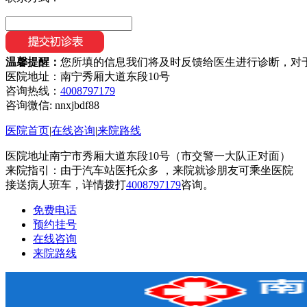
温馨提醒：
您所填的信息我们将及时反馈给医生进行诊断，对
医院地址：南宁秀厢大道东段10号
咨询热线：
4008797179
咨询微信:
nnxjbdf88
医院首页
|
在线咨询
|
来院路线
医院地址南宁市秀厢大道东段10号（市交警一大队正对面）
来院指引：由于汽车站医托众多 ，来院就诊朋友可乘坐医院
接送病人班车，详情拨打
4008797179
咨询。
免费电话
预约挂号
在线咨询
来院路线