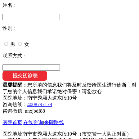
姓名：
性别：
男
女
联系方式：
温馨提醒：
您所填的信息我们将及时反馈给医生进行诊断，对
于您的个人信息我们承诺绝对保密！请您放心
医院地址：南宁秀厢大道东段10号
咨询热线：
4008797179
咨询微信:
nnxjbdf88
医院首页
|
在线咨询
|
来院路线
医院地址南宁市秀厢大道东段10号（市交警一大队正对面）