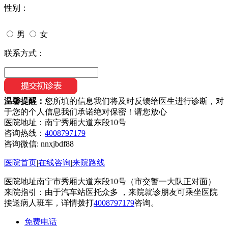
性别：
男
女
联系方式：
温馨提醒：
您所填的信息我们将及时反馈给医生进行诊断，对
于您的个人信息我们承诺绝对保密！请您放心
医院地址：南宁秀厢大道东段10号
咨询热线：
4008797179
咨询微信:
nnxjbdf88
医院首页
|
在线咨询
|
来院路线
医院地址南宁市秀厢大道东段10号（市交警一大队正对面）
来院指引：由于汽车站医托众多 ，来院就诊朋友可乘坐医院
接送病人班车，详情拨打
4008797179
咨询。
免费电话