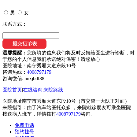
男
女
联系方式：
温馨提醒：
您所填的信息我们将及时反馈给医生进行诊断，对
于您的个人信息我们承诺绝对保密！请您放心
医院地址：南宁秀厢大道东段10号
咨询热线：
4008797179
咨询微信:
nnxjbdf88
医院首页
|
在线咨询
|
来院路线
医院地址南宁市秀厢大道东段10号（市交警一大队正对面）
来院指引：由于汽车站医托众多 ，来院就诊朋友可乘坐医院
接送病人班车，详情拨打
4008797179
咨询。
免费电话
预约挂号