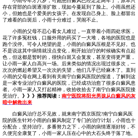
小雨今年才八岁，可她患白癜风已经足足两年了，原本只
存在背部的白斑逐渐扩散，现如今蔓延到了脸上。小雨虽然还
小，但她也是个爱美的女孩子。在发现自己身上、脸上都冒出
了难看的白斑后，小雨十分难过，哭闹不止。
小雨的父母不忍心看女儿难过，一直带着小雨四处求医，
花了许多冤枉钱，口服外用的药买了一大堆，各地的医院也是
跑个没停。可令人绝望的是，小雨的白癜风压根是不见好。也
不是说这其中病情就没点变化，刚开始治疗的时候确实有点起
色，但这都是暂时的，很快白斑又会复发，甚至变得更严重，
让小雨一家人白高兴一场。后来类似的情况出现过很多次，一
次次的燃起希望又一次次的失望，他们几乎已经麻木了。直到
小雨的父母在网上看到有关南宁白癜风医院的报道，了解到这
是一家专业治疗白癜风的医院，已经成功治愈了很多白癜风患
者。小雨一家人又打起精神，收拾收拾去了南宁白癜风医院接
受治疗。
》》》推荐阅读：
南宁医院将阳光男孩从白癜风的灰
暗中解救出来
白癜风治疗总不见效，就来南宁西京医院?南宁白癜风医
院的医生针对小雨的白癜风制定了专门的治疗计划，小雨也十
分配合，坚持治疗。多番努力之下，小雨的病情逐渐好转，不
久便完全康复了，小雨一家人压在心中的大石头终于落了地。