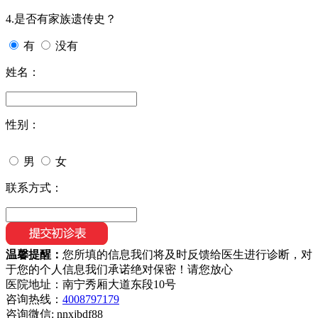
4.是否有家族遗传史？
有
没有
姓名：
性别：
男
女
联系方式：
温馨提醒：
您所填的信息我们将及时反馈给医生进行诊断，对
于您的个人信息我们承诺绝对保密！请您放心
医院地址：南宁秀厢大道东段10号
咨询热线：
4008797179
咨询微信:
nnxjbdf88