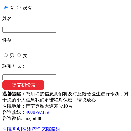
有
没有
姓名：
性别：
男
女
联系方式：
温馨提醒：
您所填的信息我们将及时反馈给医生进行诊断，对
于您的个人信息我们承诺绝对保密！请您放心
医院地址：南宁秀厢大道东段10号
咨询热线：
4008797179
咨询微信:
nnxjbdf88
医院首页
|
在线咨询
|
来院路线