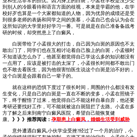
业和生活非常的担忧。因为身上的白斑，小孟在学校是没少受
到别人的冷眼看待和语言方面的歧视，本来是学霸的他，在学
校好歹也算是一个大家都知道的人物，因为优异的成绩还是受
到很多老师的表扬和同学之间的羡慕，小孟自己也会认为会在
这所知识的大学里好好学习一番。可是就是在自己准备备战考
研的时候，却突然患上了白癜风，
白斑带给了小孟很大的打击，自己因为白斑的原因也不太
敢出门了，同学们也在互相讨论着自己脸上的白斑，小孟顿时
不知道该怎么办了，他甚至都觉得自己学这么多的知识都没有
一点用了，应该是被打击的太深了，小孟很长时间都不敢出门
也不敢去看医生，因为他很害怕医生说这个白斑是治不好的，
这个白斑是会跟着自己一辈子的。
就在这样的恐惧下度过了很长时间，周围的什么都没有发
生变化，只是自己的白斑是一直在不断的变多，小孟在照镜子
下，终于醒悟了过来，他觉得自己不能这样自暴自弃，他还要
考研还要找好工作，可不能就被这白斑阻拦了去路。小孟在多
方了解之后来到南宁白癜风医院，希望自己能恢复健
康。
》》》推荐阅读：
孕期患上白癜风，婚姻生活受到威胁
意外遭遇白癜风,小伙学业受挫?经过了一个月的治疗，小