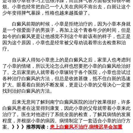
是导致小章在学习上也很浮躁，而且脾气各方面都变得很不耐
烦。小章也经常把自己一个人关在房间不肯出去，白斑让这个
少年变得脾气暴躁，性格也越来越孤僻了。
白癜风前期的时候，小章是拒绝治疗的，因为小章本身就
是一个很爱面子的男孩子，再加上这个青春年少的时间，但是
如今的白癜风更是让他感觉不到这个年龄该有的样子，也正是
因为这个原因，小章也是经常被父母劝说着带出去检查和治
疗。
自从家人得知小章患上的是白癜风之后，家里人也考虑到
了小章的情绪，所以无论怎么样也想要把小章的白癜风给治好
了。之后家里的人就带着小章辗转于各个医院，小章也尝试过
各种治疗白癜风的方法，但总是收效甚微，抵不住白斑的迅速
扩大。眼看着白斑的不断发展，更是让小章的父母决心一定要
找到治好白癜风的方法。
后来无意间了解到南宁白癫风医院的治疗效果很好，许多
白癜风患者在这里得到康复，因此小章的父母就带着小章来此
治疗了。医生对他进行了系统全面的检查，了解其病情的发展
程度，并根据小章的病因、病情制定了一套适合小章的治疗方
案。
》》》推荐阅读：
患上白癜风不治疗,病情迟早会加重