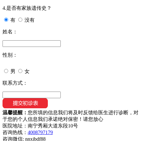
4.是否有家族遗传史？
有
没有
姓名：
性别：
男
女
联系方式：
温馨提醒：
您所填的信息我们将及时反馈给医生进行诊断，对
于您的个人信息我们承诺绝对保密！请您放心
医院地址：南宁秀厢大道东段10号
咨询热线：
4008797179
咨询微信:
nnxjbdf88