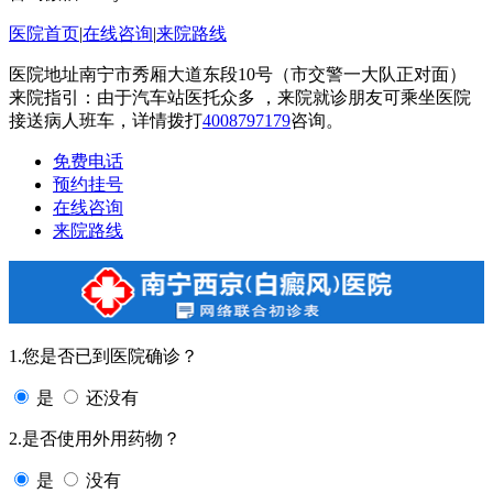
医院首页
|
在线咨询
|
来院路线
医院地址南宁市秀厢大道东段10号（市交警一大队正对面）
来院指引：由于汽车站医托众多 ，来院就诊朋友可乘坐医院
接送病人班车，详情拨打
4008797179
咨询。
免费电话
预约挂号
在线咨询
来院路线
1.您是否已到医院确诊？
是
还没有
2.是否使用外用药物？
是
没有