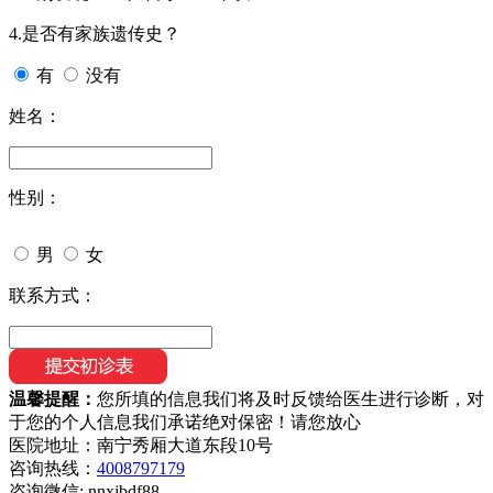
4.是否有家族遗传史？
有
没有
姓名：
性别：
男
女
联系方式：
温馨提醒：
您所填的信息我们将及时反馈给医生进行诊断，对
于您的个人信息我们承诺绝对保密！请您放心
医院地址：南宁秀厢大道东段10号
咨询热线：
4008797179
咨询微信:
nnxjbdf88