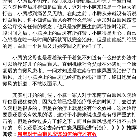
外貌，小腾也不例外。然而最近小腾的脸上却长了一些白斑，
去医院检查后才得知是白癜风，这对于小腾来说是一个巨大的
打击，小腾感到痛苦又无助。在此之前，小腾从来就没有听说
过白癜风，也不知道白癜风会有什么危害，更加对白癜风该怎
么治疗没有任何的概念，他只是按照医生的嘱咐按时吃药。一
段时间之后，小腾脸上的白斑有所好转，小腾很是开心，自己
心想着在吃一段时间的药就可以完全治好。但是使他感到绝望
的是，白斑一个月后又开始变回之前的样子了。
小腾的父母也是看着孩子干着急不知道有什么好的办法才
可以治疗好儿子的白癜风。直到机缘巧合父母在外遇到一个康
复后的白癜风患者。一问才知道是在南宁白癜风医院治好了白
癜风。此时小腾脸上的白斑已经扩散的很严重了，终日饱受白
癜风的折磨，不敢以面示人。
其实刚开始的时候，小腾一家人对于来南宁白癜风医院治
疗也是很犹豫的，因为之前已经是治疗很长的时间了，去过的
医院也是很多的，但是在治疗上就是没有什么效果，这次治疗
要是还是没有效果的话，这对于小腾来说也是会有很严重的打
击的，但是在经过多方了解之下，而且白癜风也是不得不去治
疗的，所以还是决定去南宁白癜风医院进行治疗。
》》》推荐
阅读：
患者对于白癜风应该如何治疗才有效