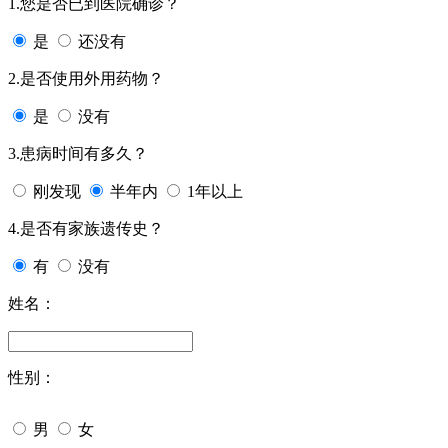
1.您是否已到医院确诊？
是
还没有
2.是否使用外用药物？
是
没有
3.患病时间有多久？
刚发现
半年内
1年以上
4.是否有家族遗传史？
有
没有
姓名：
性别：
男
女