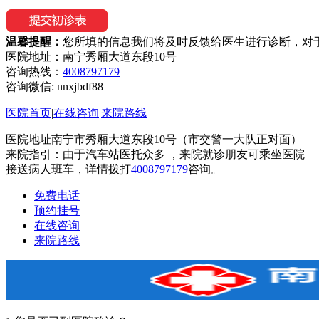
温馨提醒：
您所填的信息我们将及时反馈给医生进行诊断，对
医院地址：南宁秀厢大道东段10号
咨询热线：
4008797179
咨询微信:
nnxjbdf88
医院首页
|
在线咨询
|
来院路线
医院地址南宁市秀厢大道东段10号（市交警一大队正对面）
来院指引：由于汽车站医托众多 ，来院就诊朋友可乘坐医院
接送病人班车，详情拨打
4008797179
咨询。
免费电话
预约挂号
在线咨询
来院路线