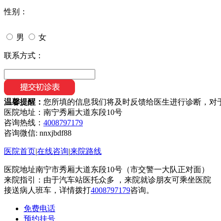
性别：
男
女
联系方式：
温馨提醒：
您所填的信息我们将及时反馈给医生进行诊断，对
医院地址：南宁秀厢大道东段10号
咨询热线：
4008797179
咨询微信:
nnxjbdf88
医院首页
|
在线咨询
|
来院路线
医院地址南宁市秀厢大道东段10号（市交警一大队正对面）
来院指引：由于汽车站医托众多 ，来院就诊朋友可乘坐医院
接送病人班车，详情拨打
4008797179
咨询。
免费电话
预约挂号