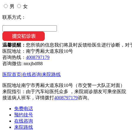
男
女
联系方式：
温馨提醒：
您所填的信息我们将及时反馈给医生进行诊断，对
医院地址：南宁秀厢大道东段10号
咨询热线：
4008797179
咨询微信:
nnxjbdf88
医院首页
|
在线咨询
|
来院路线
医院地址南宁市秀厢大道东段10号（市交警一大队正对面）
来院指引：由于汽车站医托众多 ，来院就诊朋友可乘坐医院
接送病人班车，详情拨打
4008797179
咨询。
免费电话
预约挂号
在线咨询
来院路线