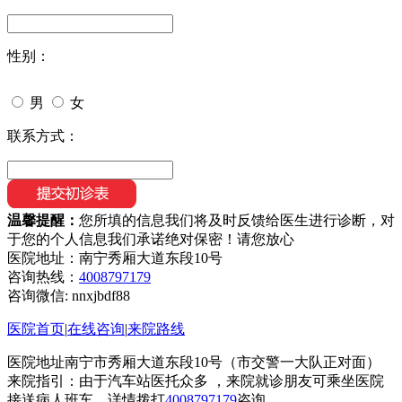
性别：
男
女
联系方式：
温馨提醒：
您所填的信息我们将及时反馈给医生进行诊断，对
于您的个人信息我们承诺绝对保密！请您放心
医院地址：南宁秀厢大道东段10号
咨询热线：
4008797179
咨询微信:
nnxjbdf88
医院首页
|
在线咨询
|
来院路线
医院地址南宁市秀厢大道东段10号（市交警一大队正对面）
来院指引：由于汽车站医托众多 ，来院就诊朋友可乘坐医院
接送病人班车，详情拨打
4008797179
咨询。