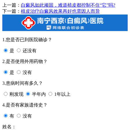
上一篇：
白癜风如此顽固，难道植皮都控制不住“它”吗?
下一篇：
植皮治疗白癜风效果再好也需因人而异
1.您是否已到医院确诊？
是
还没有
2.是否使用外用药物？
是
没有
3.患病时间有多久？
刚发现
半年内
1年以上
4.是否有家族遗传史？
有
没有
姓名：