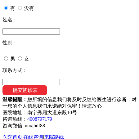
有
没有
姓名：
性别：
男
女
联系方式：
温馨提醒：
您所填的信息我们将及时反馈给医生进行诊断，对
于您的个人信息我们承诺绝对保密！请您放心
医院地址：南宁秀厢大道东段10号
咨询热线：
4008797179
咨询微信:
nnxjbdf88
医院首页
|
在线咨询
|
来院路线