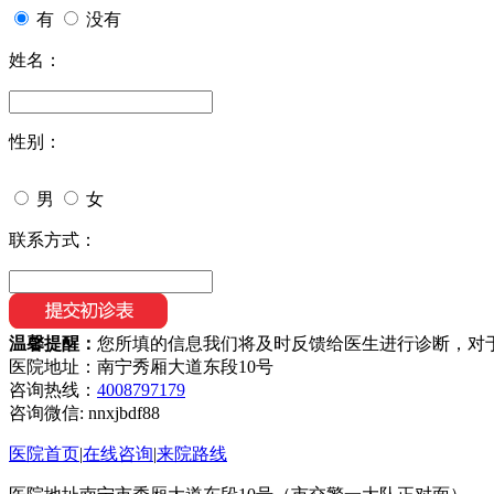
有
没有
姓名：
性别：
男
女
联系方式：
温馨提醒：
您所填的信息我们将及时反馈给医生进行诊断，对
医院地址：南宁秀厢大道东段10号
咨询热线：
4008797179
咨询微信:
nnxjbdf88
医院首页
|
在线咨询
|
来院路线