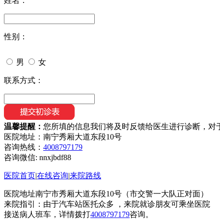
姓名：
性别：
男
女
联系方式：
温馨提醒：
您所填的信息我们将及时反馈给医生进行诊断，对
医院地址：南宁秀厢大道东段10号
咨询热线：
4008797179
咨询微信:
nnxjbdf88
医院首页
|
在线咨询
|
来院路线
医院地址南宁市秀厢大道东段10号（市交警一大队正对面）
来院指引：由于汽车站医托众多 ，来院就诊朋友可乘坐医院
接送病人班车，详情拨打
4008797179
咨询。