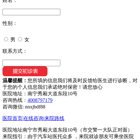
姓名：
性别：
男
女
联系方式：
温馨提醒：
您所填的信息我们将及时反馈给医生进行诊断，对
于您的个人信息我们承诺绝对保密！请您放心
医院地址：南宁秀厢大道东段10号
咨询热线：
4008797179
咨询微信:
nnxjbdf88
医院首页
|
在线咨询
|
来院路线
医院地址南宁市秀厢大道东段10号（市交警一大队正对面）
来院指引：由于汽车站医托众多 ，来院就诊朋友可乘坐医院