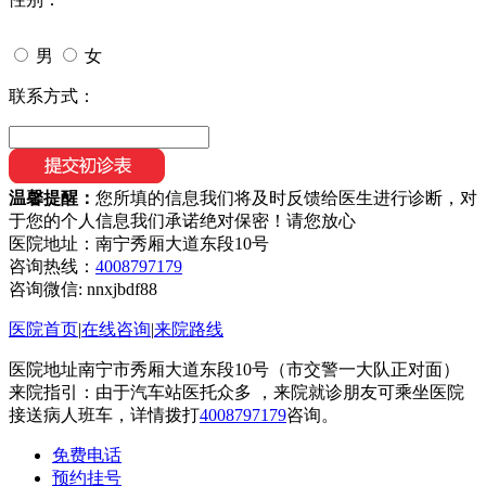
男
女
联系方式：
温馨提醒：
您所填的信息我们将及时反馈给医生进行诊断，对
于您的个人信息我们承诺绝对保密！请您放心
医院地址：南宁秀厢大道东段10号
咨询热线：
4008797179
咨询微信:
nnxjbdf88
医院首页
|
在线咨询
|
来院路线
医院地址南宁市秀厢大道东段10号（市交警一大队正对面）
来院指引：由于汽车站医托众多 ，来院就诊朋友可乘坐医院
接送病人班车，详情拨打
4008797179
咨询。
免费电话
预约挂号