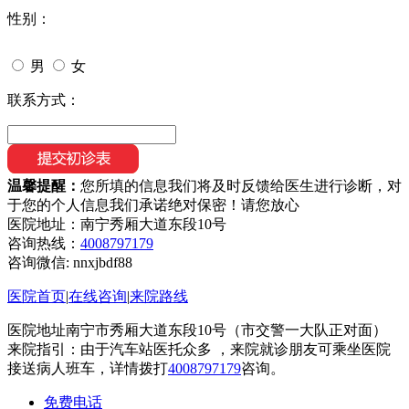
性别：
男
女
联系方式：
温馨提醒：
您所填的信息我们将及时反馈给医生进行诊断，对
于您的个人信息我们承诺绝对保密！请您放心
医院地址：南宁秀厢大道东段10号
咨询热线：
4008797179
咨询微信:
nnxjbdf88
医院首页
|
在线咨询
|
来院路线
医院地址南宁市秀厢大道东段10号（市交警一大队正对面）
来院指引：由于汽车站医托众多 ，来院就诊朋友可乘坐医院
接送病人班车，详情拨打
4008797179
咨询。
免费电话