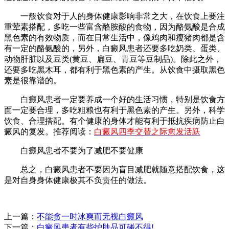
一般饮食对于人的身体健康影响非常之大，在饮食上要注
重荤素搭配，多吃一些富含酪胺酸的食物，因为酪氨酸是合成
黑色素的有效物质，而在日常生活中，像鸡肉和瘦猪肉都是含
有一定的酪氨酸的，另外，白癜风患者还要多吃奶类、蛋类、
动物肝脏以及豆类(黄豆、扁豆、青豆等豆制品)。除此之外，
还要多吃黑木耳，都有利于黑色素的产生。从饮食中摄取黑色
素是很靠谱的。
白癜风患者一定要养成一个好的生活习惯，特别是饮食方
面一定要合理，多吃粗粮也有利于黑色素的产生。另外，科学
饮食、合理搭配。有个健康的身体才能有利于抵抗疾病防止白
癜风的复发。推荐阅读：
白癜风四季交替之际愈发活跃
白癜风患者不要为了减肥不要健康
总之，白癜风患者不要因为盲目减肥就随意搭配饮食，这
是对自身身体健康极其不负责任的做法。
上一篇：
不能贪一时冰爽而无视白癜风
下一篇：
白癜风患者有些护肤品可碰不得!