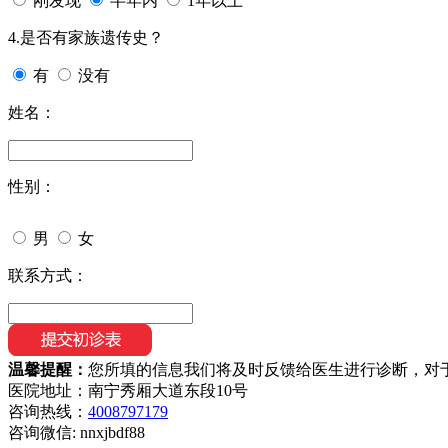
刚发现
半年内
1年以上
4.是否有家族遗传史？
有
没有
姓名：
性别：
男
女
联系方式：
温馨提醒：
您所填的信息我们将及时反馈给医生进行诊断，对
医院地址：南宁秀厢大道东段10号
咨询热线：
4008797179
咨询微信:
nnxjbdf88