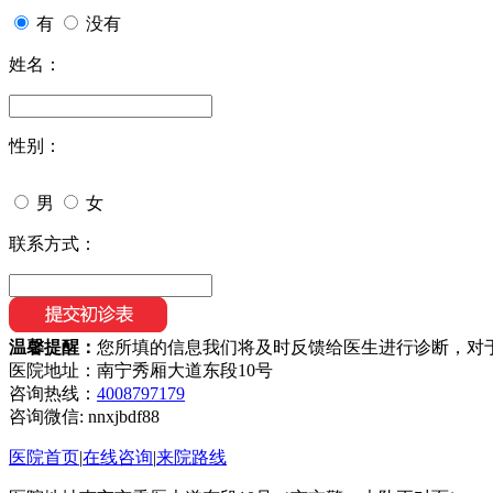
有
没有
姓名：
性别：
男
女
联系方式：
温馨提醒：
您所填的信息我们将及时反馈给医生进行诊断，对
医院地址：南宁秀厢大道东段10号
咨询热线：
4008797179
咨询微信:
nnxjbdf88
医院首页
|
在线咨询
|
来院路线