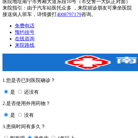
医院地址南宁市秀厢大道东段10号（市交警一大队正对面）
来院指引：由于汽车站医托众多 ，来院就诊朋友可乘坐医院
接送病人班车，详情拨打
4008797179
咨询。
免费电话
预约挂号
在线咨询
来院路线
1.您是否已到医院确诊？
是
还没有
2.是否使用外用药物？
是
没有
3.患病时间有多久？