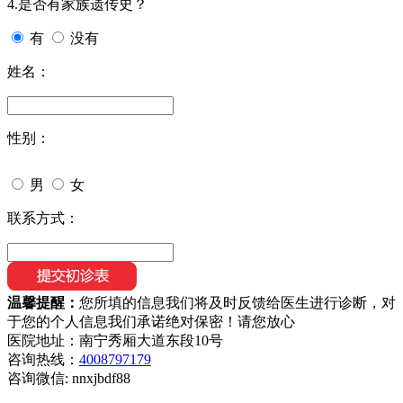
4.是否有家族遗传史？
有
没有
姓名：
性别：
男
女
联系方式：
温馨提醒：
您所填的信息我们将及时反馈给医生进行诊断，对
于您的个人信息我们承诺绝对保密！请您放心
医院地址：南宁秀厢大道东段10号
咨询热线：
4008797179
咨询微信:
nnxjbdf88