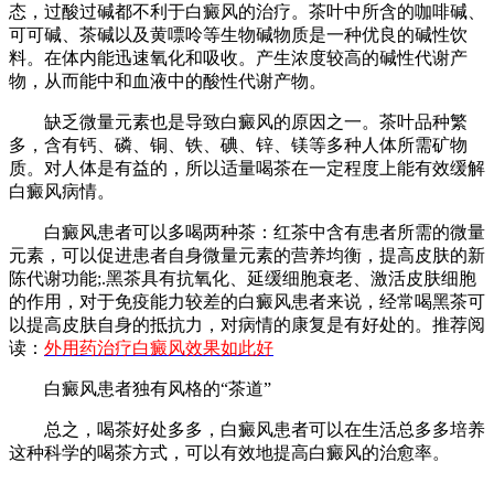
态，过酸过碱都不利于白癜风的治疗。茶叶中所含的咖啡碱、
可可碱、茶碱以及黄嘌呤等生物碱物质是一种优良的碱性饮
料。在体内能迅速氧化和吸收。产生浓度较高的碱性代谢产
物，从而能中和血液中的酸性代谢产物。
缺乏微量元素也是导致白癜风的原因之一。茶叶品种繁
多，含有钙、磷、铜、铁、碘、锌、镁等多种人体所需矿物
质。对人体是有益的，所以适量喝茶在一定程度上能有效缓解
白癜风病情。
白癜风患者可以多喝两种茶：红茶中含有患者所需的微量
元素，可以促进患者自身微量元素的营养均衡，提高皮肤的新
陈代谢功能;.黑茶具有抗氧化、延缓细胞衰老、激活皮肤细胞
的作用，对于免疫能力较差的白癜风患者来说，经常喝黑茶可
以提高皮肤自身的抵抗力，对病情的康复是有好处的。推荐阅
读：
外用药治疗白癜风效果如此好
白癜风患者独有风格的“茶道”
总之，喝茶好处多多，白癜风患者可以在生活总多多培养
这种科学的喝茶方式，可以有效地提高白癜风的治愈率。