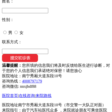
姓名：
性别：
男
女
联系方式：
温馨提醒：
您所填的信息我们将及时反馈给医生进行诊断，对
于您的个人信息我们承诺绝对保密！请您放心
医院地址：南宁秀厢大道东段10号
咨询热线：
4008797179
咨询微信:
nnxjbdf88
医院首页
|
在线咨询
|
来院路线
医院地址南宁市秀厢大道东段10号（市交警一大队正对面）
来院指引：由于汽车站医托众多 ，来院就诊朋友可乘坐医院