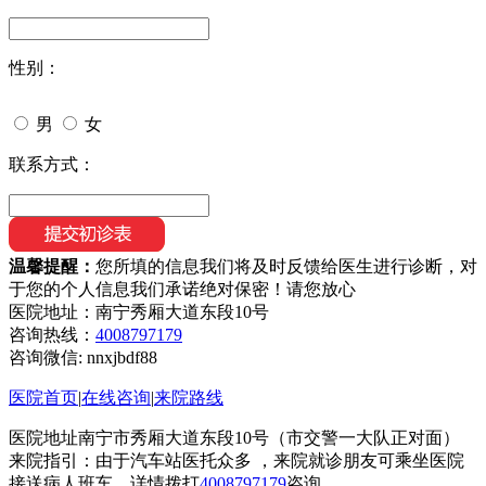
性别：
男
女
联系方式：
温馨提醒：
您所填的信息我们将及时反馈给医生进行诊断，对
于您的个人信息我们承诺绝对保密！请您放心
医院地址：南宁秀厢大道东段10号
咨询热线：
4008797179
咨询微信:
nnxjbdf88
医院首页
|
在线咨询
|
来院路线
医院地址南宁市秀厢大道东段10号（市交警一大队正对面）
来院指引：由于汽车站医托众多 ，来院就诊朋友可乘坐医院
接送病人班车，详情拨打
4008797179
咨询。