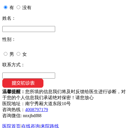
有
没有
姓名：
性别：
男
女
联系方式：
温馨提醒：
您所填的信息我们将及时反馈给医生进行诊断，对
于您的个人信息我们承诺绝对保密！请您放心
医院地址：南宁秀厢大道东段10号
咨询热线：
4008797179
咨询微信:
nnxjbdf88
医院首页
|
在线咨询
|
来院路线