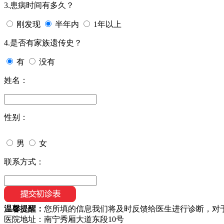
3.患病时间有多久？
刚发现
半年内
1年以上
4.是否有家族遗传史？
有
没有
姓名：
性别：
男
女
联系方式：
温馨提醒：
您所填的信息我们将及时反馈给医生进行诊断，对
医院地址：南宁秀厢大道东段10号