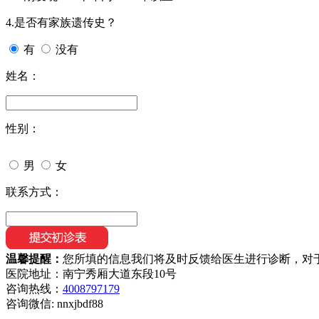
4.是否有家族遗传史？
有
没有
姓名：
性别：
男
女
联系方式：
温馨提醒：
您所填的信息我们将及时反馈给医生进行诊断，对
医院地址：南宁秀厢大道东段10号
咨询热线：
4008797179
咨询微信:
nnxjbdf88