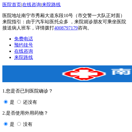
医院首页
|
在线咨询
|
来院路线
医院地址南宁市秀厢大道东段10号（市交警一大队正对面）
来院指引：由于汽车站医托众多 ，来院就诊朋友可乘坐医院
接送病人班车，详情拨打
4008797179
咨询。
免费电话
预约挂号
在线咨询
来院路线
1.您是否已到医院确诊？
是
还没有
2.是否使用外用药物？
是
没有