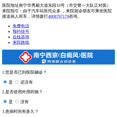
医院地址南宁市秀厢大道东段10号（市交警一大队正对面）
来院指引：由于汽车站医托众多 ，来院就诊朋友可乘坐医院
接送病人班车，详情拨打
4008797179
咨询。
免费电话
预约挂号
在线咨询
来院路线
1.您是否已到医院确诊？
是
还没有
2.是否使用外用药物？
是
没有
3.患病时间有多久？