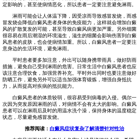
定影响的，甚至使病情恶化，所以患者一定要注意避免淋雨。
淋雨可能会让人体温下降，因受凉而导致感冒发烧，而感
冒发烧会降低白癜风患者身体的免疫能力，这样就会增加白癜
风的扩散复发的可能，甚至导致白癜风病更加严重。另外细菌
很容易在雨后潮湿的环境滋生，滋生的细菌会影响伤害到白癜
风患者的皮肤，也会使病情加重。所以，白癜风患者一定要注
意身边的生活环境，避免淋雨。
平时患者要多加注意，外出可以随身携带雨具，做好防雨
措施，避免自己受到淋雨的危害。日常生活中白癜风患者也应
该注意合理饮食，加强营养补充。平时外出同时也要注意做好
防晒工作，避免另外可以适当加强体育锻炼，增强自身抵抗
力，从而提高对疾病的抵抗能力。
白癜风患者的体质较弱，很容易受到病毒的入侵。偶尔一
次因为突发原因淋雨的话，对病情不会有太大的影响。白癜风
患者可以在淋雨后及时的用温水洗个澡，保持身体的温度稳定
状态，尽量避免感冒发烧。
推荐阅读：
白癜风症状复杂了解清楚针对性治