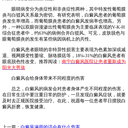
眼睛病变分为炎症性和非炎症性两种，其中特发性葡萄膜
炎与白驳风关系最为密切。有研究表明，白癜风患者的葡萄膜
炎发生率增高，而葡萄膜炎患者的白癜风发病率也增高。另
外，一种以双眼弥漫渗出性葡萄膜炎为主要临床表现的V-K-H
综合征患者中，约63%的病例合并白驳风。可见，皮肤脱色与
眼葡萄膜炎的发生有某些病因病机上的共性。
白癜风患者眼睛的非特异性损害主要表现为色素加深或减
退、视网膜变性萎缩、脉络膜痣等，18℅-31%的白癜风患者有
眼底脱色性改变。推荐阅读：
南宁白癜风医院让患者重新成为
阳光大男孩
白癜风会给身体带来不同程度的伤害
总之，白癜风的病发会对患者身体产生不同程度的伤害，
在日常生活中要注重日常的防护，一旦发现白癜风症状，就要
及时去正规医院接受治疗。在此，祝愿每一位患者早日摆脱白
癜风折磨，恢复健康。
上一篇：
白癜风淋雨的话会有什么危害