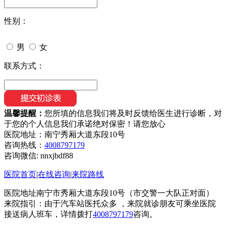
性别：
男
女
联系方式：
温馨提醒：
您所填的信息我们将及时反馈给医生进行诊断，对
于您的个人信息我们承诺绝对保密！请您放心
医院地址：南宁秀厢大道东段10号
咨询热线：
4008797179
咨询微信:
nnxjbdf88
医院首页
|
在线咨询
|
来院路线
医院地址南宁市秀厢大道东段10号（市交警一大队正对面）
来院指引：由于汽车站医托众多 ，来院就诊朋友可乘坐医院
接送病人班车，详情拨打
4008797179
咨询。