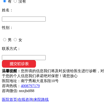
有
没有
姓名：
性别：
男
女
联系方式：
温馨提醒：
您所填的信息我们将及时反馈给医生进行诊断，对
于您的个人信息我们承诺绝对保密！请您放心
医院地址：南宁秀厢大道东段10号
咨询热线：
4008797179
咨询微信:
nnxjbdf88
医院首页
|
在线咨询
|
来院路线