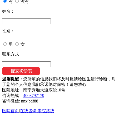
有
没有
姓名：
性别：
男
女
联系方式：
温馨提醒：
您所填的信息我们将及时反馈给医生进行诊断，对
于您的个人信息我们承诺绝对保密！请您放心
医院地址：南宁秀厢大道东段10号
咨询热线：
4008797179
咨询微信:
nnxjbdf88
医院首页
|
在线咨询
|
来院路线