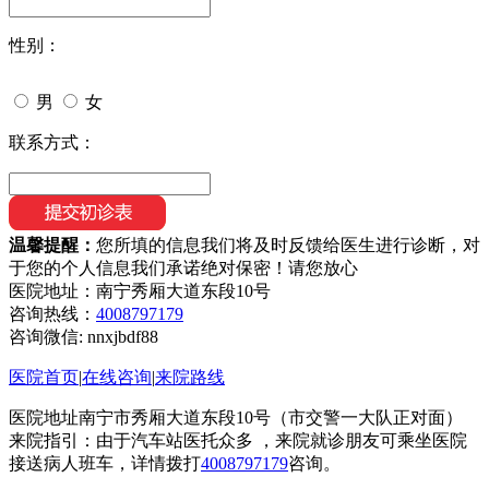
性别：
男
女
联系方式：
温馨提醒：
您所填的信息我们将及时反馈给医生进行诊断，对
于您的个人信息我们承诺绝对保密！请您放心
医院地址：南宁秀厢大道东段10号
咨询热线：
4008797179
咨询微信:
nnxjbdf88
医院首页
|
在线咨询
|
来院路线
医院地址南宁市秀厢大道东段10号（市交警一大队正对面）
来院指引：由于汽车站医托众多 ，来院就诊朋友可乘坐医院
接送病人班车，详情拨打
4008797179
咨询。