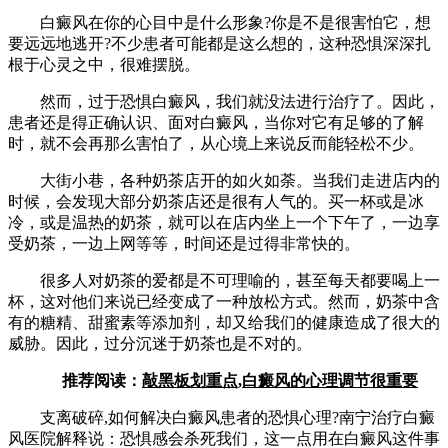
白癜风在你的心目中是什么形象?你是不是很害怕它，想
要远远地逃开?不少患者可能都是这么想的，这种恐惧深深扎
根于心灵之中，很难摆脱。
然而，过于恐惧白癜风，我们就没法进行治疗了。因此，
患者还是得正确认识、面对白癜风，当你对它有足够的了解
时，就不会再那么害怕了，从心境上来说反而能轻松不少。
大街小巷，各种奶茶店开的如火如荼。当我们走进店内的
时候，会发现大部分奶茶店还是很有人气的。买一杯或是冰
冷，或是温热的奶茶，就可以在店内坐上一个下午了，一边享
受奶茶，一边上网等等，时间还是过得非常快的。
很多人对奶茶的爱都是不可理喻的，甚至每天都要喝上一
杯，这对他们来说已经变成了一种放松方式。然而，奶茶中含
有的糖精、甜蜜素等添加剂，却又给我们的健康造成了很大的
威胁。因此，过分沉迷于奶茶也是不对的。
推荐阅读：
敲黑板划重点,白癜风的心理调节很重要
支离破碎,如何解决白癜风患者的恐惧心理?南宁治疗白癜
风医院解释说：恐惧感会杀死我们，这一点用在白癜风这件事