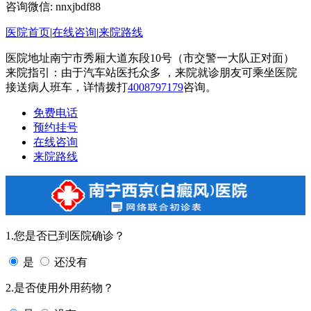
咨询微信:
nnxjbdf88
医院首页
|
在线咨询
|
来院路线
医院地址南宁市秀厢大道东段10号（市交警一大队正对面）
来院指引：由于汽车站医托众多 ，来院就诊朋友可乘坐医院
接送病人班车，详情拨打
4008797179
咨询。
免费电话
预约挂号
在线咨询
来院路线
1.您是否已到医院确诊？
是
还没有
2.是否使用外用药物？