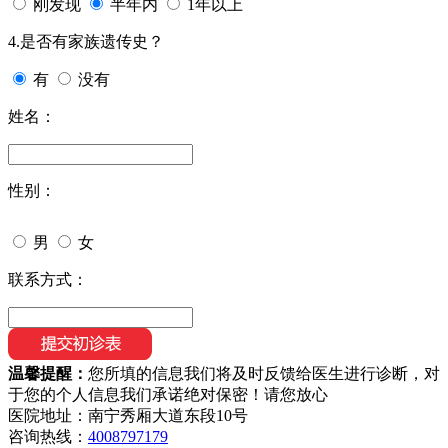
刚发现
半年内
1年以上
4.是否有家族遗传史？
有
没有
姓名：
性别：
男
女
联系方式：
温馨提醒：
您所填的信息我们将及时反馈给医生进行诊断，对
于您的个人信息我们承诺绝对保密！请您放心
医院地址：南宁秀厢大道东段10号
咨询热线：
4008797179