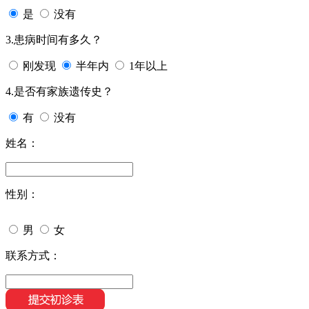
是
没有
3.患病时间有多久？
刚发现
半年内
1年以上
4.是否有家族遗传史？
有
没有
姓名：
性别：
男
女
联系方式：