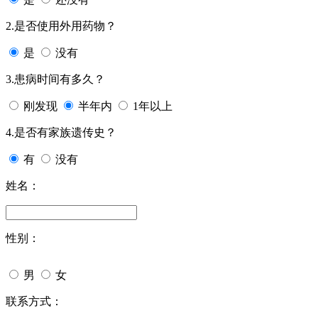
2.是否使用外用药物？
是
没有
3.患病时间有多久？
刚发现
半年内
1年以上
4.是否有家族遗传史？
有
没有
姓名：
性别：
男
女
联系方式：