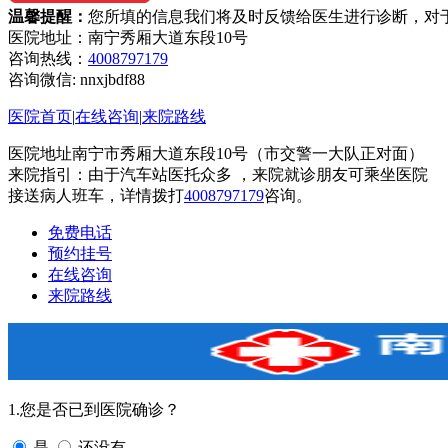
温馨提醒：
您所填的信息我们将及时反馈给医生进行诊断，对
医院地址：南宁秀厢大道东段10号
咨询热线：
4008797179
咨询微信:
nnxjbdf88
医院首页
|
在线咨询
|
来院路线
医院地址南宁市秀厢大道东段10号（市交警一大队正对面）
来院指引：由于汽车站医托众多 ，来院就诊朋友可乘坐医院
接送病人班车，详情拨打
4008797179
咨询。
免费电话
预约挂号
在线咨询
来院路线
1.您是否已到医院确诊？
是
还没有