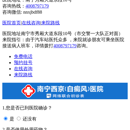
咨询热线：
4008797179
咨询微信:
nnxjbdf88
医院首页
|
在线咨询
|
来院路线
医院地址南宁市秀厢大道东段10号（市交警一大队正对面）
来院指引：由于汽车站医托众多 ，来院就诊朋友可乘坐医院
接送病人班车，详情拨打
4008797179
咨询。
免费电话
预约挂号
在线咨询
来院路线
1.您是否已到医院确诊？
是
还没有
2.是否使用外用药物？