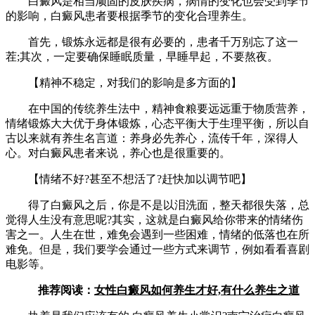
白癜风是相当顽固的皮肤疾病，病情的变化也会受到季节
的影响，白癜风患者要根据季节的变化合理养生。
首先，锻炼永远都是很有必要的，患者千万别忘了这一
茬;其次，一定要确保睡眠质量，早睡早起，不要熬夜。
【精神不稳定，对我们的影响是多方面的】
在中国的传统养生法中，精神食粮要远远重于物质营养，
情绪锻炼大大优于身体锻炼，心态平衡大于生理平衡，所以自
古以来就有养生名言道：养身必先养心，流传千年，深得人
心。对白癜风患者来说，养心也是很重要的。
【情绪不好?甚至不想活了?赶快加以调节吧】
得了白癜风之后，你是不是以泪洗面，整天都很失落，总
觉得人生没有意思呢?其实，这就是白癜风给你带来的情绪伤
害之一。人生在世，难免会遇到一些困难，情绪的低落也在所
难免。但是，我们要学会通过一些方式来调节，例如看看喜剧
电影等。
推荐阅读：
女性白癜风如何养生才好,有什么养生之道