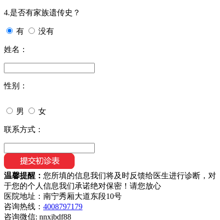
4.是否有家族遗传史？
有
没有
姓名：
性别：
男
女
联系方式：
温馨提醒：
您所填的信息我们将及时反馈给医生进行诊断，对
于您的个人信息我们承诺绝对保密！请您放心
医院地址：南宁秀厢大道东段10号
咨询热线：
4008797179
咨询微信:
nnxjbdf88