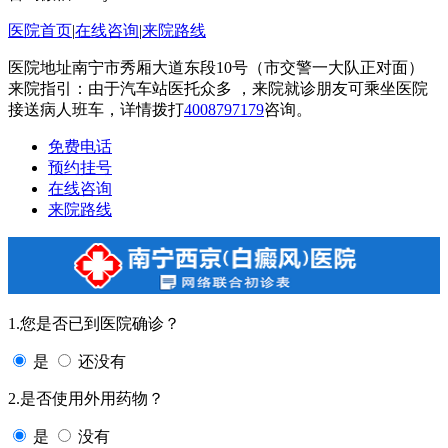
医院首页
|
在线咨询
|
来院路线
医院地址南宁市秀厢大道东段10号（市交警一大队正对面）
来院指引：由于汽车站医托众多 ，来院就诊朋友可乘坐医院
接送病人班车，详情拨打
4008797179
咨询。
免费电话
预约挂号
在线咨询
来院路线
1.您是否已到医院确诊？
是
还没有
2.是否使用外用药物？
是
没有