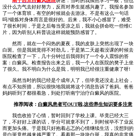
南宁西京白癜风医院
讲述：当时的我虽然学习一般，但也
没什么力气去好好努力，反而对养生挺感兴趣了。我报名参加
了一个体育班，有空的时候就会去游泳。不是有这么一句话
吗?锻炼对身体而言是很好的。后来，我不小心感冒了，难受
了很长时间，于是之后每当受凉之后，我就会拼命吃一些维C
片，因为听别人科普说这样就能预防感冒了。
然而，就在一个闷热的夏夜，我的皮肤上突然出现了一块
白斑。但是我就觉得不对劲儿，于是第二天趁着没课的时候去
医院检查了一下，几十分钟过后我得到了一个令人震惊的答
案：白癜风。检查报告出来之后，我一个人在医院的凳子上坐
了很久。我不明白为什么是我，明明我已经很注重健康了呀!
虽然当时的我已经是个成年人了，但毕竟还没走上社会，
有点不知所措，所以很快地我就将这个消息告诉了爸妈。爸爸
妈妈听到了都很着急，到处打听南宁治疗白癜风的医院。
推荐阅读：
白癜风患者可OUT啦,这些养生知识要多注意
我也收拾了心情，暂时回到了学校上课。毕竟已经大三
了，不好好上课的话，学分可就拿不到了，到时候毕不了业反
而更加头痛。于是我只好抱着忐忑的心情继续生活，没想到的
是白斑竟然越来越严重了。看着那一块块白斑，我真的非常痛