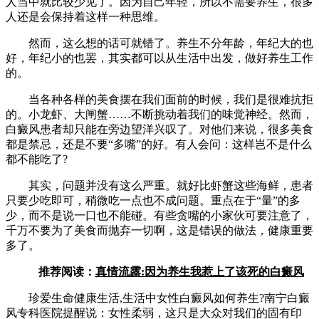
人当中就比较少见了。因为自己年轻，所以不需要养生，很多
人还是会保持着这样一种思维。
然而，这么想的话可就错了。养生不分年龄，年纪大的也
好，年纪小的也罢，其实都可以从生活中出发，做好养生工作
的。
当各种各样的美食摆在我们面前的时候，我们是很难抗拒
的。小龙虾、大闸蟹……不断挑动着我们的味觉神经。然而，
白癜风患者却只能在旁边望洋兴叹了。对他们来说，很多美食
都是禁忌，还是不要“多嘴”的好。有人会问：这样岂不是什么
都不能吃了?
其实，问题并没有这么严重。就好比虾蟹这些海鲜，患者
只要少吃即可，稍微吃一点也不成问题。重点在于“量”的多
少，而不是说一口也不能碰。有些贪嘴的小家伙可要注意了，
千万不要为了美食而抛弃一切啊，这是错误的做法，健康重要
多了。
推荐阅读：
真情流露:因为养生我惹上了该死的白癜风
珍爱生命健康生活,生活中女性白癜风如何养生?南宁白癜
风专科医院提醒说：女性柔弱，这只是大众对我们的固有印