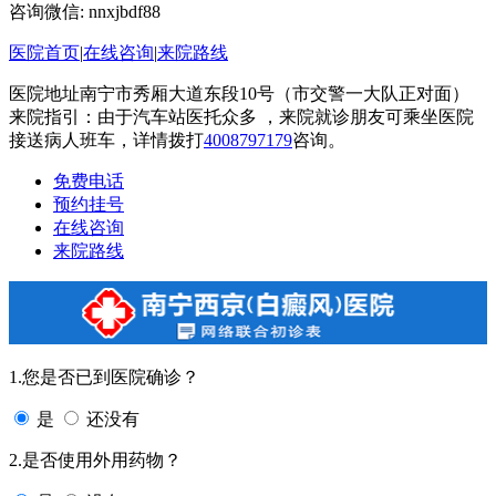
咨询微信:
nnxjbdf88
医院首页
|
在线咨询
|
来院路线
医院地址南宁市秀厢大道东段10号（市交警一大队正对面）
来院指引：由于汽车站医托众多 ，来院就诊朋友可乘坐医院
接送病人班车，详情拨打
4008797179
咨询。
免费电话
预约挂号
在线咨询
来院路线
1.您是否已到医院确诊？
是
还没有
2.是否使用外用药物？