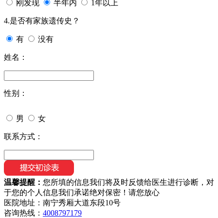
刚发现
半年内
1年以上
4.是否有家族遗传史？
有
没有
姓名：
性别：
男
女
联系方式：
温馨提醒：
您所填的信息我们将及时反馈给医生进行诊断，对
于您的个人信息我们承诺绝对保密！请您放心
医院地址：南宁秀厢大道东段10号
咨询热线：
4008797179