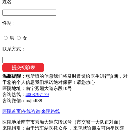
姓名：
性别：
男
女
联系方式：
温馨提醒：
您所填的信息我们将及时反馈给医生进行诊断，对
于您的个人信息我们承诺绝对保密！请您放心
医院地址：南宁秀厢大道东段10号
咨询热线：
4008797179
咨询微信:
nnxjbdf88
医院首页
|
在线咨询
|
来院路线
医院地址南宁市秀厢大道东段10号（市交警一大队正对面）
来院指引：由于汽车站医托众多 ，来院就诊朋友可乘坐医院