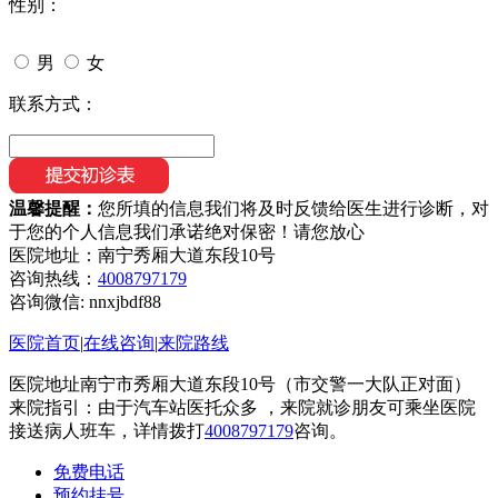
性别：
男
女
联系方式：
温馨提醒：
您所填的信息我们将及时反馈给医生进行诊断，对
于您的个人信息我们承诺绝对保密！请您放心
医院地址：南宁秀厢大道东段10号
咨询热线：
4008797179
咨询微信:
nnxjbdf88
医院首页
|
在线咨询
|
来院路线
医院地址南宁市秀厢大道东段10号（市交警一大队正对面）
来院指引：由于汽车站医托众多 ，来院就诊朋友可乘坐医院
接送病人班车，详情拨打
4008797179
咨询。
免费电话
预约挂号