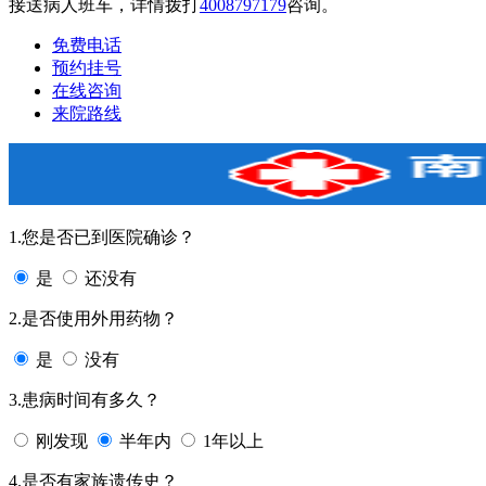
接送病人班车，详情拨打
4008797179
咨询。
免费电话
预约挂号
在线咨询
来院路线
1.您是否已到医院确诊？
是
还没有
2.是否使用外用药物？
是
没有
3.患病时间有多久？
刚发现
半年内
1年以上
4.是否有家族遗传史？