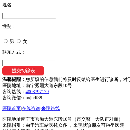
姓名：
性别：
男
女
联系方式：
温馨提醒：
您所填的信息我们将及时反馈给医生进行诊断，对
医院地址：南宁秀厢大道东段10号
咨询热线：
4008797179
咨询微信:
nnxjbdf88
医院首页
|
在线咨询
|
来院路线
医院地址南宁市秀厢大道东段10号（市交警一大队正对面）
来院指引：由于汽车站医托众多 ，来院就诊朋友可乘坐医院