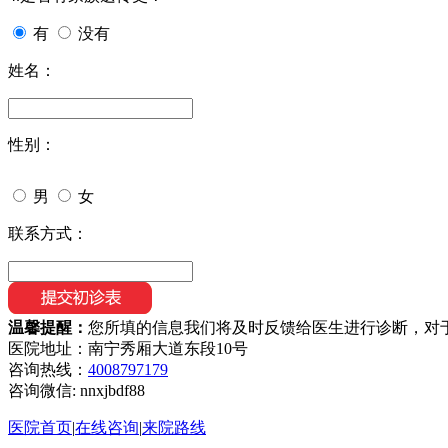
有
没有
姓名：
性别：
男
女
联系方式：
温馨提醒：
您所填的信息我们将及时反馈给医生进行诊断，对
医院地址：南宁秀厢大道东段10号
咨询热线：
4008797179
咨询微信:
nnxjbdf88
医院首页
|
在线咨询
|
来院路线