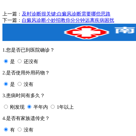
上一篇：
及时诊断很关键:白癜风诊断需要哪些思路
下一篇：
白癜风诊断小妙招教你分分钟远离疾病困扰
1.您是否已到医院确诊？
是
还没有
2.是否使用外用药物？
是
没有
3.患病时间有多久？
刚发现
半年内
1年以上
4.是否有家族遗传史？
有
没有