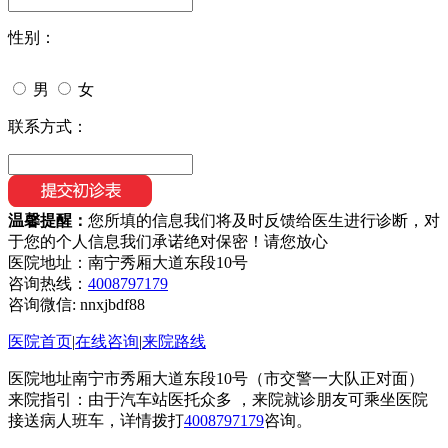
性别：
男
女
联系方式：
温馨提醒：
您所填的信息我们将及时反馈给医生进行诊断，对
于您的个人信息我们承诺绝对保密！请您放心
医院地址：南宁秀厢大道东段10号
咨询热线：
4008797179
咨询微信:
nnxjbdf88
医院首页
|
在线咨询
|
来院路线
医院地址南宁市秀厢大道东段10号（市交警一大队正对面）
来院指引：由于汽车站医托众多 ，来院就诊朋友可乘坐医院
接送病人班车，详情拨打
4008797179
咨询。