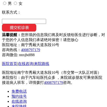
男
女
联系方式：
温馨提醒：
您所填的信息我们将及时反馈给医生进行诊断，对
于您的个人信息我们承诺绝对保密！请您放心
医院地址：南宁秀厢大道东段10号
咨询热线：
4008797179
咨询微信:
nnxjbdf88
医院首页
|
在线咨询
|
来院路线
医院地址南宁市秀厢大道东段10号（市交警一大队正对面）
来院指引：由于汽车站医托众多 ，来院就诊朋友可乘坐医院
接送病人班车，详情拨打
4008797179
咨询。
免费电话
预约挂号
在线咨询
来院路线