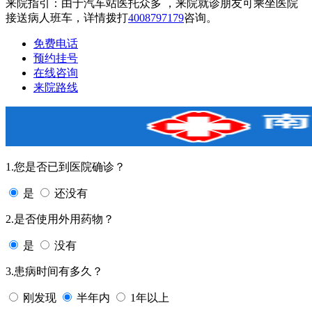
来院指引：由于汽车站医托众多 ，来院就诊朋友可乘坐医院
接送病人班车，详情拨打
4008797179
咨询。
免费电话
预约挂号
在线咨询
来院路线
1.您是否已到医院确诊？
是
还没有
2.是否使用外用药物？
是
没有
3.患病时间有多久？
刚发现
半年内
1年以上