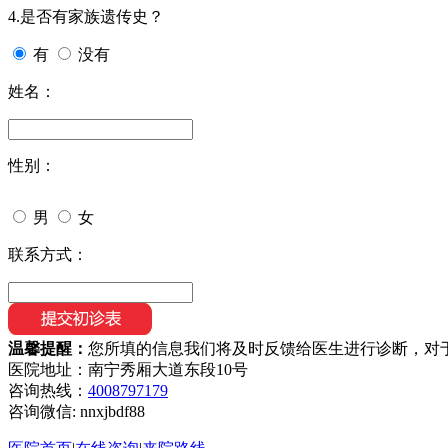
4.是否有家族遗传史？
有
没有
姓名：
性别：
男
女
联系方式：
温馨提醒：
您所填的信息我们将及时反馈给医生进行诊断，对
医院地址：南宁秀厢大道东段10号
咨询热线：
4008797179
咨询微信:
nnxjbdf88