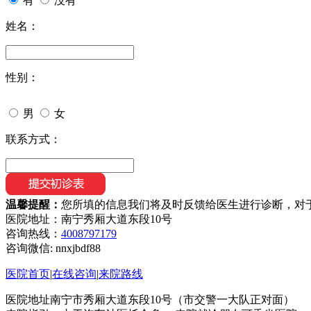
有
没有
姓名：
性别：
男
女
联系方式：
温馨提醒：
您所填的信息我们将及时反馈给医生进行诊断，对
医院地址：南宁秀厢大道东段10号
咨询热线：
4008797179
咨询微信:
nnxjbdf88
医院首页
|
在线咨询
|
来院路线
医院地址南宁市秀厢大道东段10号（市交警一大队正对面）