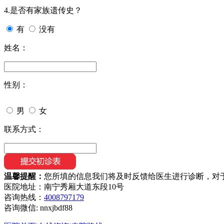
4.是否有家族遗传史？
有
没有
姓名：
性别：
男
女
联系方式：
温馨提醒：
您所填的信息我们将及时反馈给医生进行诊断，对
医院地址：南宁秀厢大道东段10号
咨询热线：
4008797179
咨询微信:
nnxjbdf88