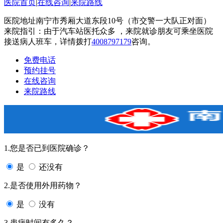
医院首页
|
在线咨询
|
来院路线
医院地址南宁市秀厢大道东段10号（市交警一大队正对面）
来院指引：由于汽车站医托众多 ，来院就诊朋友可乘坐医院
接送病人班车，详情拨打
4008797179
咨询。
免费电话
预约挂号
在线咨询
来院路线
1.您是否已到医院确诊？
是
还没有
2.是否使用外用药物？
是
没有
3.患病时间有多久？