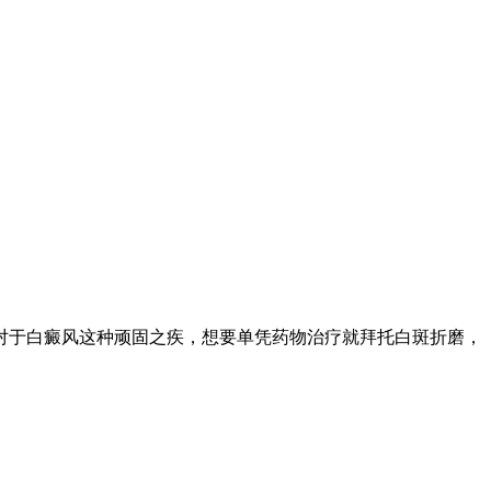
于白癜风这种顽固之疾，想要单凭药物治疗就拜托白斑折磨，