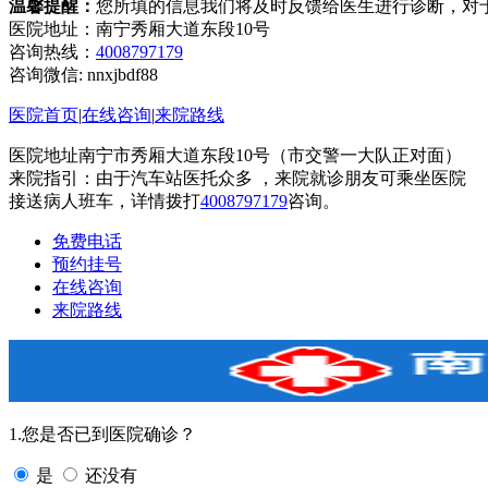
温馨提醒：
您所填的信息我们将及时反馈给医生进行诊断，对
医院地址：南宁秀厢大道东段10号
咨询热线：
4008797179
咨询微信:
nnxjbdf88
医院首页
|
在线咨询
|
来院路线
医院地址南宁市秀厢大道东段10号（市交警一大队正对面）
来院指引：由于汽车站医托众多 ，来院就诊朋友可乘坐医院
接送病人班车，详情拨打
4008797179
咨询。
免费电话
预约挂号
在线咨询
来院路线
1.您是否已到医院确诊？
是
还没有