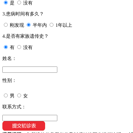
是
没有
3.患病时间有多久？
刚发现
半年内
1年以上
4.是否有家族遗传史？
有
没有
姓名：
性别：
男
女
联系方式：