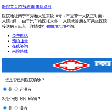
医院首页
|
在线咨询
|
来院路线
医院地址南宁市秀厢大道东段10号（市交警一大队正对面）
来院指引：由于汽车站医托众多 ，来院就诊朋友可乘坐医院
接送病人班车，详情拨打
4008797179
咨询。
免费电话
预约挂号
在线咨询
来院路线
1.您是否已到医院确诊？
是
还没有
2.是否使用外用药物？
是
没有