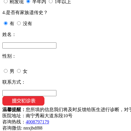
刚发现
半年内
1年以上
4.是否有家族遗传史？
有
没有
姓名：
性别：
男
女
联系方式：
温馨提醒：
您所填的信息我们将及时反馈给医生进行诊断，对
医院地址：南宁秀厢大道东段10号
咨询热线：
4008797179
咨询微信:
nnxjbdf88