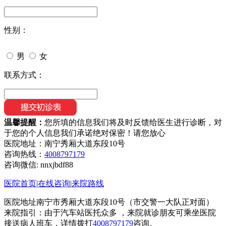
性别：
男
女
联系方式：
温馨提醒：
您所填的信息我们将及时反馈给医生进行诊断，对
于您的个人信息我们承诺绝对保密！请您放心
医院地址：南宁秀厢大道东段10号
咨询热线：
4008797179
咨询微信:
nnxjbdf88
医院首页
|
在线咨询
|
来院路线
医院地址南宁市秀厢大道东段10号（市交警一大队正对面）
来院指引：由于汽车站医托众多 ，来院就诊朋友可乘坐医院
接送病人班车，详情拨打
4008797179
咨询。