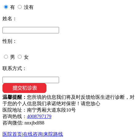
有
没有
姓名：
性别：
男
女
联系方式：
温馨提醒：
您所填的信息我们将及时反馈给医生进行诊断，对
于您的个人信息我们承诺绝对保密！请您放心
医院地址：南宁秀厢大道东段10号
咨询热线：
4008797179
咨询微信:
nnxjbdf88
医院首页
|
在线咨询
|
来院路线