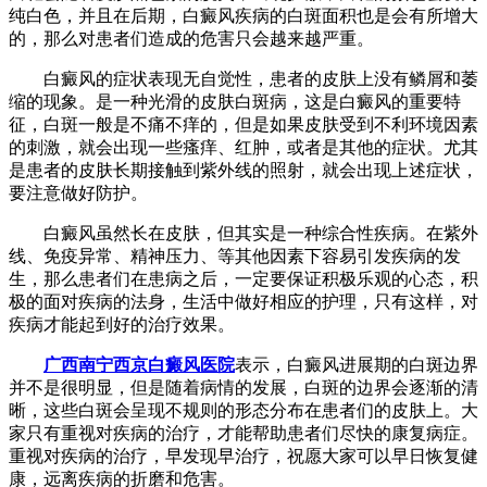
纯白色，并且在后期，白癜风疾病的白斑面积也是会有所增大
的，那么对患者们造成的危害只会越来越严重。
白癜风的症状表现无自觉性，患者的皮肤上没有鳞屑和萎
缩的现象。是一种光滑的皮肤白斑病，这是白癜风的重要特
征，白斑一般是不痛不痒的，但是如果皮肤受到不利环境因素
的刺激，就会出现一些瘙痒、红肿，或者是其他的症状。尤其
是患者的皮肤长期接触到紫外线的照射，就会出现上述症状，
要注意做好防护。
白癜风虽然长在皮肤，但其实是一种综合性疾病。在紫外
线、免疫异常、精神压力、等其他因素下容易引发疾病的发
生，那么患者们在患病之后，一定要保证积极乐观的心态，积
极的面对疾病的法身，生活中做好相应的护理，只有这样，对
疾病才能起到好的治疗效果。
广西南宁西京白癜风医院
表示，白癜风进展期的白斑边界
并不是很明显，但是随着病情的发展，白斑的边界会逐渐的清
晰，这些白斑会呈现不规则的形态分布在患者们的皮肤上。大
家只有重视对疾病的治疗，才能帮助患者们尽快的康复病症。
重视对疾病的治疗，早发现早治疗，祝愿大家可以早日恢复健
康，远离疾病的折磨和危害。