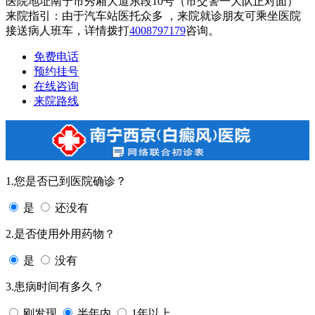
医院地址南宁市秀厢大道东段10号（市交警一大队正对面）
来院指引：由于汽车站医托众多 ，来院就诊朋友可乘坐医院
接送病人班车，详情拨打
4008797179
咨询。
免费电话
预约挂号
在线咨询
来院路线
1.您是否已到医院确诊？
是
还没有
2.是否使用外用药物？
是
没有
3.患病时间有多久？
刚发现
半年内
1年以上