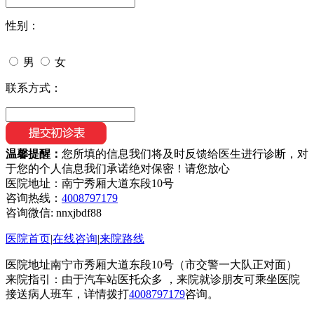
性别：
男
女
联系方式：
温馨提醒：
您所填的信息我们将及时反馈给医生进行诊断，对
于您的个人信息我们承诺绝对保密！请您放心
医院地址：南宁秀厢大道东段10号
咨询热线：
4008797179
咨询微信:
nnxjbdf88
医院首页
|
在线咨询
|
来院路线
医院地址南宁市秀厢大道东段10号（市交警一大队正对面）
来院指引：由于汽车站医托众多 ，来院就诊朋友可乘坐医院
接送病人班车，详情拨打
4008797179
咨询。