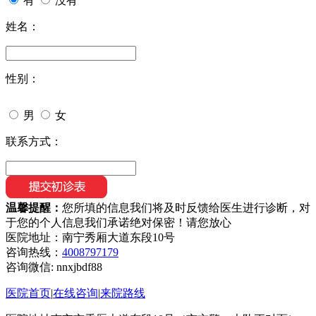
有
没有
姓名：
性别：
男
女
联系方式：
温馨提醒：
您所填的信息我们将及时反馈给医生进行诊断，对
于您的个人信息我们承诺绝对保密！请您放心
医院地址：南宁秀厢大道东段10号
咨询热线：
4008797179
咨询微信:
nnxjbdf88
医院首页
|
在线咨询
|
来院路线