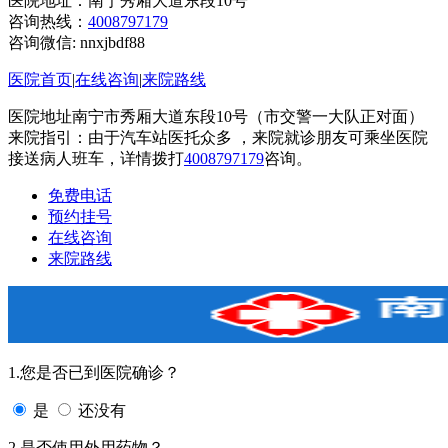
医院地址：南宁秀厢大道东段10号
咨询热线：
4008797179
咨询微信:
nnxjbdf88
医院首页
|
在线咨询
|
来院路线
医院地址南宁市秀厢大道东段10号（市交警一大队正对面）
来院指引：由于汽车站医托众多 ，来院就诊朋友可乘坐医院
接送病人班车，详情拨打
4008797179
咨询。
免费电话
预约挂号
在线咨询
来院路线
1.您是否已到医院确诊？
是
还没有
2.是否使用外用药物？