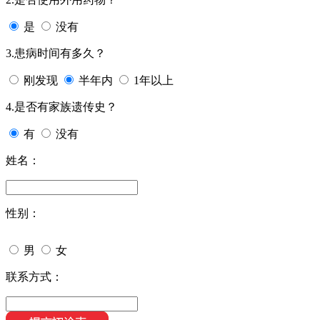
是
没有
3.患病时间有多久？
刚发现
半年内
1年以上
4.是否有家族遗传史？
有
没有
姓名：
性别：
男
女
联系方式：