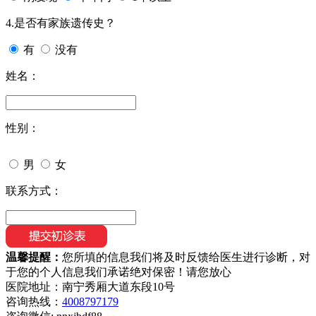
4.是否有家族遗传史？
有
没有
姓名：
性别：
男
女
联系方式：
温馨提醒：
您所填的信息我们将及时反馈给医生进行诊断，对
于您的个人信息我们承诺绝对保密！请您放心
医院地址：南宁秀厢大道东段10号
咨询热线：
4008797179