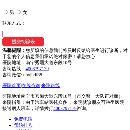
男
女
联系方式：
温馨提醒：
您所填的信息我们将及时反馈给医生进行诊断，对
于您的个人信息我们承诺绝对保密！请您放心
医院地址：南宁秀厢大道东段10号
咨询热线：
4008797179
咨询微信:
nnxjbdf88
医院首页
|
在线咨询
|
来院路线
医院地址南宁市秀厢大道东段10号（市交警一大队正对面）
来院指引：由于汽车站医托众多 ，来院就诊朋友可乘坐医院
接送病人班车，详情拨打
4008797179
咨询。
免费电话
预约挂号