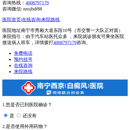
咨询热线：
4008797179
咨询微信:
nnxjbdf88
医院首页
|
在线咨询
|
来院路线
医院地址南宁市秀厢大道东段10号（市交警一大队正对面）
来院指引：由于汽车站医托众多 ，来院就诊朋友可乘坐医院
接送病人班车，详情拨打
4008797179
咨询。
免费电话
预约挂号
在线咨询
来院路线
1.您是否已到医院确诊？
是
还没有
2.是否使用外用药物？