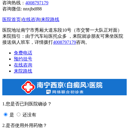
咨询热线：
4008797179
咨询微信:
nnxjbdf88
医院首页
|
在线咨询
|
来院路线
医院地址南宁市秀厢大道东段10号（市交警一大队正对面）
来院指引：由于汽车站医托众多 ，来院就诊朋友可乘坐医院
接送病人班车，详情拨打
4008797179
咨询。
免费电话
预约挂号
在线咨询
来院路线
1.您是否已到医院确诊？
是
还没有
2.是否使用外用药物？