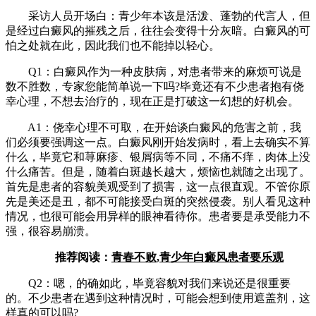
采访人员开场白：青少年本该是活泼、蓬勃的代言人，但
是经过白癜风的摧残之后，往往会变得十分灰暗。白癜风的可
怕之处就在此，因此我们也不能掉以轻心。
Q1：白癜风作为一种皮肤病，对患者带来的麻烦可说是
数不胜数，专家您能简单说一下吗?毕竟还有不少患者抱有侥
幸心理，不想去治疗的，现在正是打破这一幻想的好机会。
A1：侥幸心理不可取，在开始谈白癜风的危害之前，我
们必须要强调这一点。白癜风刚开始发病时，看上去确实不算
什么，毕竟它和荨麻疹、银屑病等不同，不痛不痒，肉体上没
什么痛苦。但是，随着白斑越长越大，烦恼也就随之出现了。
首先是患者的容貌美观受到了损害，这一点很直观。不管你原
先是美还是丑，都不可能接受白斑的突然侵袭。别人看见这种
情况，也很可能会用异样的眼神看待你。患者要是承受能力不
强，很容易崩溃。
推荐阅读：
青春不败,青少年白癜风患者要乐观
Q2：嗯，的确如此，毕竟容貌对我们来说还是很重要
的。不少患者在遇到这种情况时，可能会想到使用遮盖剂，这
样真的可以吗?