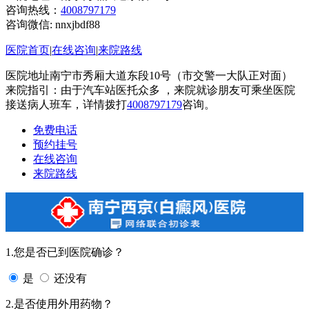
咨询热线：
4008797179
咨询微信:
nnxjbdf88
医院首页
|
在线咨询
|
来院路线
医院地址南宁市秀厢大道东段10号（市交警一大队正对面）
来院指引：由于汽车站医托众多 ，来院就诊朋友可乘坐医院
接送病人班车，详情拨打
4008797179
咨询。
免费电话
预约挂号
在线咨询
来院路线
1.您是否已到医院确诊？
是
还没有
2.是否使用外用药物？