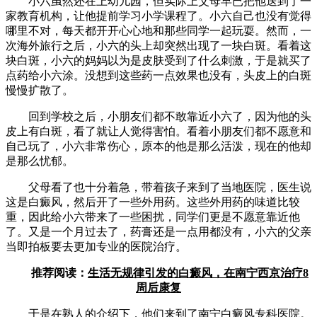
小六虽然还在上幼儿园，但实际上父母早已把他送到了一
家教育机构，让他提前学习小学课程了。小六自己也没有觉得
哪里不对，每天都开开心心地和那些同学一起玩耍。然而，一
次海外旅行之后，小六的头上却突然出现了一块白斑。看着这
块白斑，小六的妈妈以为是皮肤受到了什么刺激，于是就买了
点药给小六涂。没想到这些药一点效果也没有，头皮上的白斑
慢慢扩散了。
回到学校之后，小朋友们都不敢靠近小六了，因为他的头
皮上有白斑，看了就让人觉得害怕。看着小朋友们都不愿意和
自己玩了，小六非常伤心，原本的他是那么活泼，现在的他却
是那么忧郁。
父母看了也十分着急，带着孩子来到了当地医院，医生说
这是白癜风，然后开了一些外用药。这些外用药的味道比较
重，因此给小六带来了一些困扰，同学们更是不愿意靠近他
了。又是一个月过去了，药膏还是一点用都没有，小六的父亲
当即拍板要去更加专业的医院治疗。
推荐阅读：
生活无规律引发的白癜风，在南宁西京治疗8
周后康复
于是在熟人的介绍下，他们来到了南宁白癜风专科医院。