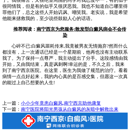
了。我很痛苦，又很绝望周围的同学对我态度不一，有的似乎
很同情我，但是有的似乎又很厌恶我。我也不知道自己哪里得
罪他们了，总之这些人开始讥讽、嘲笑我。老实说，我是希望
他能来拯救我的，至少说些鼓励人心的话语。
推荐阅读
：
南宁西京为您服务:散发型白癜风病会不会传
染
心碎不已:白癜风噩耗传来,我竟被男友无情抛弃?然而什么
都没有，上一次通话已经是一个星期前，他再也没有主动联系
我了。为了保持一点尊严，我主动提出了分手。这段感情由我
开始，又由我结束，真是讽刺啊!幸运的是，不久之后，我来
到了南宁西京医院。在这里，医生为我做了规范的治疗。看着
病情一点点好起来，我的内心真的是百感交集，但愿这一次真
的能过上自己想要的人生!
上一篇：
小小少年竟患白癜风,南宁西京助他康复
下一篇：
南宁医院将阳光男孩从白癜风的灰暗中解救出来