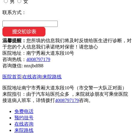
男
女
联系方式：
温馨提醒：
您所填的信息我们将及时反馈给医生进行诊断，对
于您的个人信息我们承诺绝对保密！请您放心
医院地址：南宁秀厢大道东段10号
咨询热线：
4008797179
咨询微信:
nnxjbdf88
医院首页
|
在线咨询
|
来院路线
医院地址南宁市秀厢大道东段10号（市交警一大队正对面）
来院指引：由于汽车站医托众多 ，来院就诊朋友可乘坐医院
接送病人班车，详情拨打
4008797179
咨询。
免费电话
预约挂号
在线咨询
来院路线