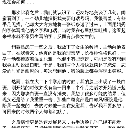
现在会如何……
那次比赛之后，我们就认识了，还友好地交谈了几句。闺
蜜看到了，一个劲儿地撺掇我去要电话号码。我很害羞，有些
手足无措。他却大大方方地将一张纸条递了过来，上面用娟秀
的字体写着他的名字和电话。当时我在心里默默吐槽，这看起
来根本就不像男生写的字，反而有点像女生的。
稍微熟悉了一些之后，我放下了女生的矜持，主动向他表
白了。在我看来，他真的是我的理想型，长得帅性格也好，一
举一动都透露着温文尔雅。他似乎有些惊讶，可能是没有想到
我会主动说出口吧。于是，我们两个人很快就谈起了恋爱。恋
爱的时光是甜蜜的，每次想到他，我的脸上都会浮现出笑容。
然而，就在大二下半学期的时候，我的脸上出现了一块白
斑。刚开始的时候并没有当一回事，半个月之后才开始慌张起
来，因为那块白斑一直没有消失。我想了很多可能的结果，但
现实还是给了我重重一击，那些白斑竟然是白癜风!医院是他
陪我一起去的，去的时候他一直在安慰我，告诉我不要多想，
可回来的时候两个人却都沉默了。
之后病情更是迅速发展起来，右半边脸几乎已经不能看