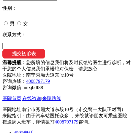
性别：
男
女
联系方式：
温馨提醒：
您所填的信息我们将及时反馈给医生进行诊断，对
于您的个人信息我们承诺绝对保密！请您放心
医院地址：南宁秀厢大道东段10号
咨询热线：
4008797179
咨询微信:
nnxjbdf88
医院首页
|
在线咨询
|
来院路线
医院地址南宁市秀厢大道东段10号（市交警一大队正对面）
来院指引：由于汽车站医托众多 ，来院就诊朋友可乘坐医院
接送病人班车，详情拨打
4008797179
咨询。
免费电话