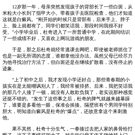
12岁那一年，母亲突然发现孩子的背部长了一些白斑，从
米粒大小长到了指甲大小。带着孩子去医院检查，他们才知道
这就是白癜风。“刚开始的时候只是背部有，后来手上、脖子
上、脸上就都有了。同学们都笑话我，那段时间我很不好
受。”小学毕业后，杜奇进入了一所普通中学，在此期间结识
了一些成绩不好，又喜欢上网玩游戏的朋友。
于是，那之后杜奇就经常逃课去网吧，即使被老师抓住了
也是一副无所谓的态度，谁都拿他没办法。虽然父母已经尽力
为他寻找治疗方法了，但白斑还是在继续扩散着，没有停止的
迹象。
“上了初中之后，我才发现小学还好点，那些青春期的小
孩实在是太能嘲讽别人了，我经常被排挤。后来，我把笑话我
的那几个人揍了一顿，就没有人敢欺负我了，老实说那种感觉
还挺不错的。”发生了这些事之后，杜奇的脾气就越来越暴躁
了，谁要是多看他一眼，保准会挨揍。隔壁班有个男同学特别
胆大，明知道白癜风是杜奇的“爆点”，还故意拿这个来刺激
他。
果不其然，杜奇十分生气，一拳揍过去把人家的鼻骨给打