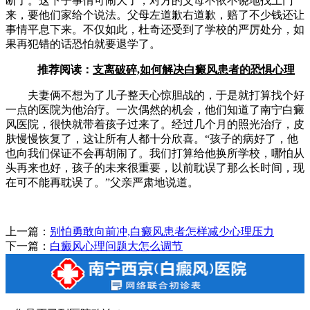
断了。这下子事情可闹大了，对方的父母不依不饶地找上门
来，要他们家给个说法。父母左道歉右道歉，赔了不少钱还让
事情平息下来。不仅如此，杜奇还受到了学校的严厉处分，如
果再犯错的话恐怕就要退学了。
推荐阅读：
支离破碎,如何解决白癜风患者的恐惧心理
夫妻俩不想为了儿子整天心惊胆战的，于是就打算找个好
一点的医院为他治疗。一次偶然的机会，他们知道了南宁白癜
风医院，很快就带着孩子过来了。经过几个月的照光治疗，皮
肤慢慢恢复了，这让所有人都十分欣喜。“孩子的病好了，他
也向我们保证不会再胡闹了。我们打算给他换所学校，哪怕从
头再来也好，孩子的未来很重要，以前耽误了那么长时间，现
在可不能再耽误了。”父亲严肃地说道。
上一篇：
别怕勇敢向前冲,白癜风患者怎样减少心理压力
下一篇：
白癜风心理问题大怎么调节