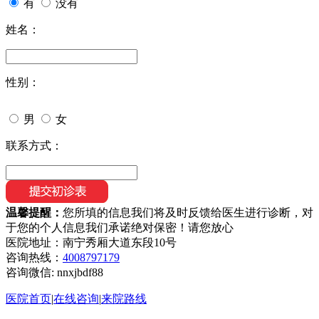
有
没有
姓名：
性别：
男
女
联系方式：
温馨提醒：
您所填的信息我们将及时反馈给医生进行诊断，对
于您的个人信息我们承诺绝对保密！请您放心
医院地址：南宁秀厢大道东段10号
咨询热线：
4008797179
咨询微信:
nnxjbdf88
医院首页
|
在线咨询
|
来院路线