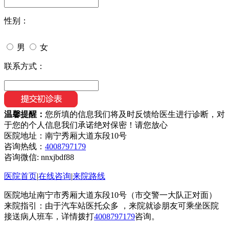
性别：
男
女
联系方式：
温馨提醒：
您所填的信息我们将及时反馈给医生进行诊断，对
于您的个人信息我们承诺绝对保密！请您放心
医院地址：南宁秀厢大道东段10号
咨询热线：
4008797179
咨询微信:
nnxjbdf88
医院首页
|
在线咨询
|
来院路线
医院地址南宁市秀厢大道东段10号（市交警一大队正对面）
来院指引：由于汽车站医托众多 ，来院就诊朋友可乘坐医院
接送病人班车，详情拨打
4008797179
咨询。